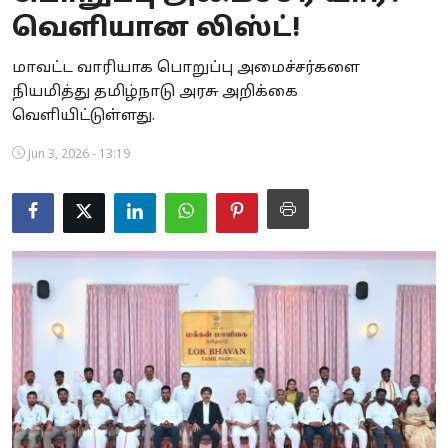
வெளியான லிஸ்ட்!
Business
மாவட்ட வாரியாக பொறுப்பு அமைச்சர்களை
Crime
நியமித்து தமிழ்நாடு அரசு அறிக்கை
வெளியிட்டுள்ளது.
Tamilnadu
Jun 3, 2026 - 13:19
National
World
Astrology
Spirituality
Weather
Politics