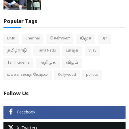
Popular Tags
DMK
Chennai
சென்னை
திமுக
BJP
தமிழ்நாடு
Tamil Nadu
பாஜக
Vijay
Tamil cinema
அதிமுக
விஜய்
மக்களவைத் தேர்தல்
Kollywood
politics
Follow Us
Facebook
X (Twitter)