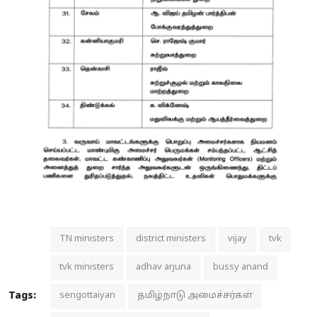
TN ministers
district ministers
vijay
tvk
tvk ministers
adhav arjuna
bussy anand
Tags:
sengottaiyan
தமிழ்நாடு அமைச்சர்கள்