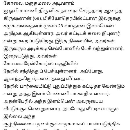
கோவை,
மருதமலை
அடிவாரம்
ஐ.ஓ.பி
காலனி
திரு.வி.க
நகரைச்
சேர்ந்தவர் ஆனந்த
கிருஷ்ணன் (68).
பிசியோதெரபிஸ்ட்டான
இவருக்கு
சமூக வலைதளம் மூலம் 23 வயதான இளம்பெண்
அறிமுக ஆகியுள்ளார். அவர் கட்டிடக் கலை நிபுணர்
என்று கூறப்படுகிறது. இந்த நிலையில், அவர்கள்
இருவரும் அடிக்கடி
செல்போனில்
பேசி வந்துள்ளனர்.
இதையடுத்து, அவர்கள்
கோவை
ரேஸ்கோர்ஸ்
பகுதியில்
நேரில்
சந்தித்துப்
பேசியுள்ளனர். அப்போது,
ஆனந்தகிருஷ்ணன் தனது வீட்டை
நேரில்
பார்வையிட்டு
புதுப்பித்துக்
கட்டி தர வேண்டும்
என்று அந்த இளம் பெண்ணிடம் கூறி உள்ளார்.
அதன்பேரில் அந்த இளம்பெண் அவருடைய
வீட்டுக்குச் சென்றுள்ளார். அப்போது வீட்டில் யாரும்
இல்லை அந்த
சூழ்நிலையை
தனக்குச்
சாதகமாகப்
பயன்படுத்திக்