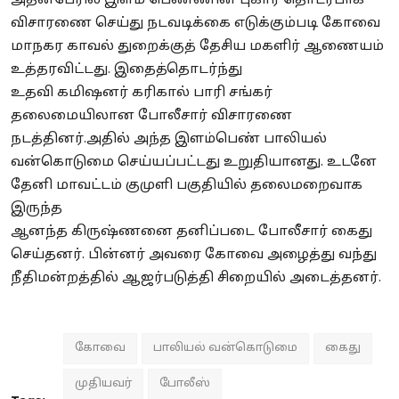
அதன்பேரில் இளம் பெண்ணின் புகார் தொடர்பாக
விசாரணை செய்து நடவடிக்கை எடுக்கும்படி கோவை
மாநகர காவல்
துறைக்குத்
தேசிய மகளிர் ஆணையம்
உத்தரவிட்டது. இதைத்தொடர்ந்து
உதவி
கமிஷனர்
கரிகால் பாரி சங்கர்
தலைமையிலான
போலீசார்
விசாரணை
நடத்தினர்.அதில் அந்த இளம்பெண் பாலியல்
வன்கொடுமை செய்யப்பட்டது உறுதியானது. உடனே
தேனி மாவட்டம் குமுளி பகுதியில் தலைமறைவாக
இருந்த
ஆனந்த
கிருஷ்ணனை
தனிப்படை
போலீசார்
கைது
செய்தனர். பின்னர் அவரை கோவை அழைத்து வந்து
நீதிமன்றத்தில்
ஆஜர்படுத்தி
சிறையில் அடைத்தனர்.
கோவை
பாலியல் வன்கொடுமை
கைது
முதியவர்
போலீஸ்