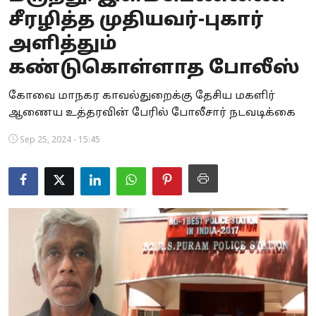
சீரழித்த முதியவர்-புகார்
Business
அளித்தும்
Crime
கண்டுகொள்ளாத போலீஸ்
Tamilnadu
கோவை மாநகர காவல்துறைக்கு தேசிய மகளிர்
ஆணைய உத்தரவின் பேரில் போலீசார் நடவடிக்கை
National
Sep 25, 2024 - 15:45
World
Astrology
Spirituality
Weather
Politics