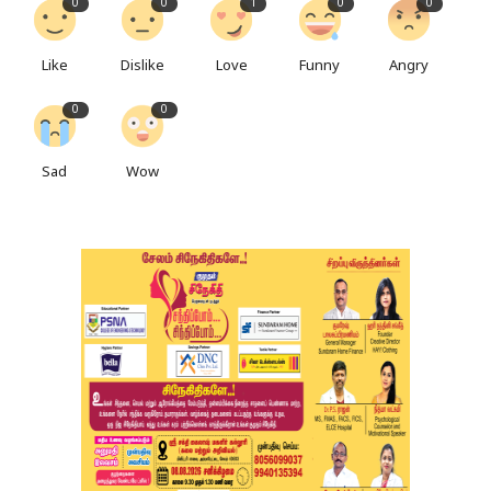
0
0
1
0
0
Like
Dislike
Love
Funny
Angry
0
0
Sad
Wow