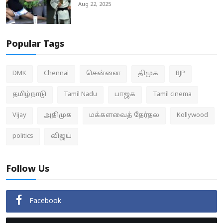
Aug 22, 2025
Popular Tags
DMK
Chennai
சென்னை
திமுக
BJP
தமிழ்நாடு
Tamil Nadu
பாஜக
Tamil cinema
Vijay
அதிமுக
மக்களவைத் தேர்தல்
Kollywood
politics
விஜய்
Follow Us
Facebook