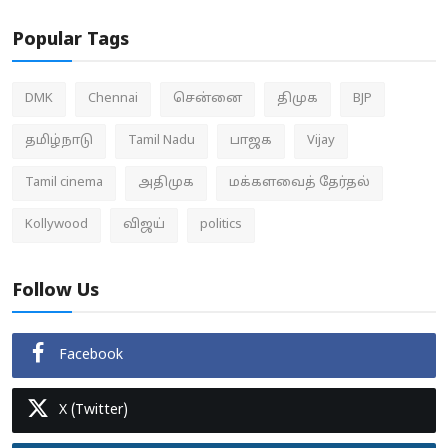
Popular Tags
DMK
Chennai
சென்னை
திமுக
BJP
தமிழ்நாடு
Tamil Nadu
பாஜக
Vijay
Tamil cinema
அதிமுக
மக்களவைத் தேர்தல்
Kollywood
விஜய்
politics
Follow Us
Facebook
X (Twitter)