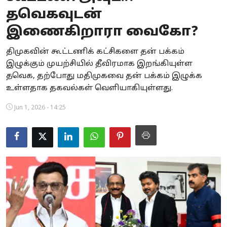
தவெகவுடன்
Business
இணைகிறாரா வைகோ?
Crime
திமுகவின் கூட்டணிக் கட்சிகளை தன் பக்கம்
Tamilnadu
இழுக்கும் முயற்சியில் தீவிரமாக இறங்கியுள்ள
தவெக, தற்போது மதிமுகவை தன் பக்கம் இழுக்க
National
உள்ளதாக தகவல்கள் வெளியாகியுள்ளது.
World
Jun 1, 2026 - 14:25
Astrology
Spirituality
Weather
Politics