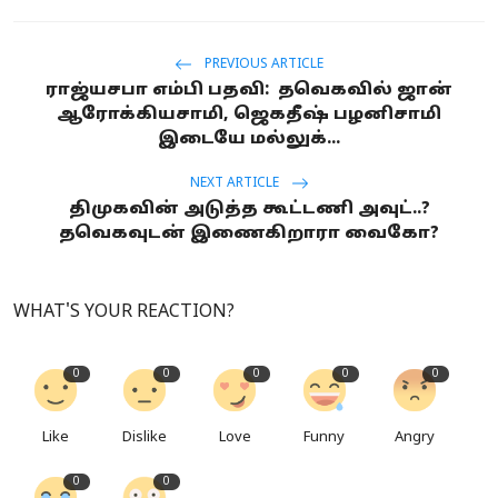
PREVIOUS ARTICLE
ராஜ்யசபா எம்பி பதவி: தவெகவில் ஜான்
ஆரோக்கியசாமி, ஜெகதீஷ் பழனிசாமி
இடையே மல்லுக்...
NEXT ARTICLE
திமுகவின் அடுத்த கூட்டணி அவுட்..?
தவெகவுடன் இணைகிறாரா வைகோ?
WHAT'S YOUR REACTION?
0
0
0
0
0
Like
Dislike
Love
Funny
Angry
0
0