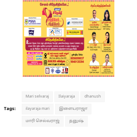
Mari selvaraj
Ilaiyaraja
dhanush
Tags:
ilayaraja mari
இளையராஜா
மாரி செல்வராஜ்
தனுஷ்