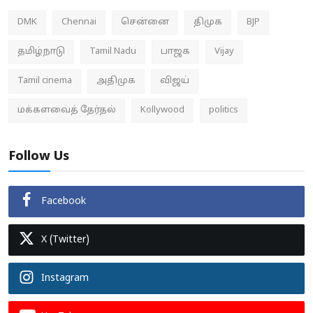
DMK
Chennai
சென்னை
திமுக
BJP
தமிழ்நாடு
Tamil Nadu
பாஜக
Vijay
Tamil cinema
அதிமுக
விஜய்
மக்களவைத் தேர்தல்
Kollywood
politics
Follow Us
Facebook
X (Twitter)
Instagram