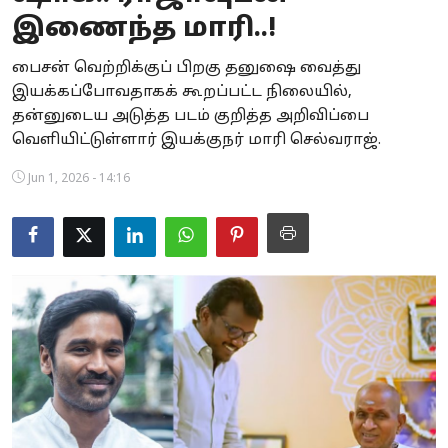
இணைந்த மாரி..!
Business
பைசன் வெற்றிக்குப் பிறகு தனுஷை வைத்து
Crime
இயக்கப்போவதாகக் கூறப்பட்ட நிலையில்,
தன்னுடைய அடுத்த படம் குறித்த அறிவிப்பை
Tamilnadu
வெளியிட்டுள்ளார் இயக்குநர் மாரி செல்வராஜ்.
National
Jun 1, 2026 - 14:16
World
Astrology
Spirituality
Weather
Politics