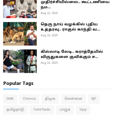
முதிர்ச்சியில்லை.. கூட்டணியை
நம...
Aug 22, 2025
தெரு நாய் வழக்கில் புதிய
உத்தரவு.. ராகுல் காந்தி வ...
Aug 22, 2025
கில்லாடி லேடி.. கராத்தேயில்
விருதுகளை குவிக்கும் ச...
Aug 22, 2025
Popular Tags
DMK
Chennai
திமுக
சென்னை
BJP
தமிழ்நாடு
Tamil Nadu
பாஜக
Vijay