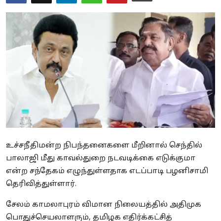
Business
Crime
Tamilnadu
National
World
Astrology
Spirituality
உச்சநீதிமன்ற நிபந்தனைகளை மீறினால் செந்தில்
பாலாஜி மீது காவல்துறை நடவடிக்கை எடுக்குமா
Weather
என்ற சந்தேகம் எழுந்துள்ளதாக எடப்பாடி பழனிசாமி
தெரிவித்துள்ளார்.
Politics
சேலம் காமலாபுரம் விமான நிலையத்தில் அதிமுக
பொதுச்செயலாளரும், தமிழக எதிர்க்கட்சித்