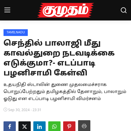
TAMILNADU
Home
செந்தில் பாலாஜி மீது
Magazines
காவல்துறை நடவடிக்கை
எடுக்குமா?- எடப்பாடி
Games
பழனிசாமி கேள்வி
Cinema
உதயநிதி ஸ்டாலின் துணை முதலமைச்சராக
Videos
பொறுப்பேற்றதும் தமிழகத்தில் தேனாறும், பாலாறும்
ஓடுது என எடப்பாடி பழனிசாமி விமர்சனம்
Health
Sep 30, 2024 - 23:31
Sports
Special Story