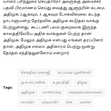
யாரை பரிந்துரை செய்தாரோ அவருக்கு அமைச்சர்
பதவி பிரமாணம் செய்து வைத்து ஆளுநரின் கடமை.
அதிமுக 2ஆகவும், 3 ஆகவும் போகவில்லை. கடந்த
நாடாளுமன்ற தேர்தலில் அதிமுக கூடுதல் வாக்கு
பெற்றுள்ளது. கூட்டணி பலம் குறைவாக இருந்த
காலத்திலேயே அதிக வாக்குகள் பெற்ற தான்
அதிமுக. மேலும் அதிமுக என்பது எங்கள் தரப்பினர்
தான், அதிமுக எல்லா அதிகாரம் பெற்று மூன்று
தேர்தல் சந்தித்துள்ளோம் என்றார்.
செந்தில் பாலாஜி
எடப்பாடி பழனிசாமி
மு.க.ஸ்டாலின்
உதயநிதி
திமுக
Tags:
அதிமுக
senthil balaji
edappadi palaniswami
mk stalin
udayanidhi
dmk
aiadmk