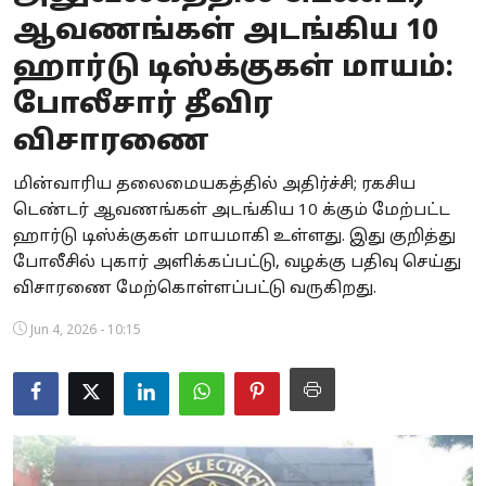
ஆவணங்கள் அடங்கிய 10
Business
ஹார்டு டிஸ்க்குகள் மாயம்:
Crime
போலீசார் தீவிர
Tamilnadu
விசாரணை
National
மின்வாரிய தலைமையகத்தில் அதிர்ச்சி; ரகசிய
டெண்டர் ஆவணங்கள் அடங்கிய 10 க்கும் மேற்பட்ட
World
ஹார்டு டிஸ்க்குகள் மாயமாகி உள்ளது. இது குறித்து
போலீசில் புகார் அளிக்கப்பட்டு, வழக்கு பதிவு செய்து
Astrology
விசாரணை மேற்கொள்ளப்பட்டு வருகிறது.
Spirituality
Jun 4, 2026 - 10:15
Weather
Politics