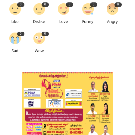
0
0
0
0
0
Like
Dislike
Love
Funny
Angry
0
0
Sad
Wow