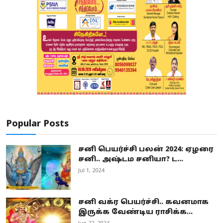
Popular Posts
சனி பெயர்ச்சி பலன் 2024: ஏழரை
சனி.. அஷ்டம சனியா? ட...
Jul 1, 2024
சனி வக்ர பெயர்ச்சி.. கவனமாக
இருக்க வேண்டிய ராசிக்க...