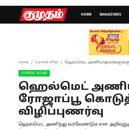
HOME
MAGAZINES
Home
Magazines
Games
Home
Current Affair
ஹெல்மெட் அணியாதவர்களுக்கு 
CURRENT AFFAIR
Cinema
ஹெல்மெட் அணிய
Videos
ரோஜாப்பூ கொடுத
Health
விழிப்புணர்வு
Sports
ஹெல்மெட் அணிந்து வரவேண்டும் என அறிவுறுத
Special Story