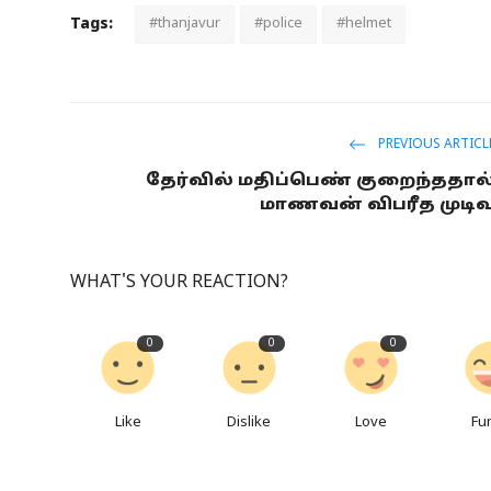
Tags:
#thanjavur
#police
#helmet
PREVIOUS ARTICL
தேர்வில் மதிப்பெண் குறைந்ததால
மாணவன் விபரீத முடிவ
WHAT'S YOUR REACTION?
0
0
0
Like
Dislike
Love
Fu