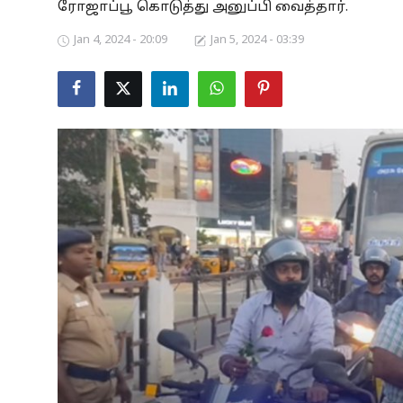
ரோஜாப்பூ கொடுத்து அனுப்பி வைத்தார்.
Business
Jan 4, 2024 - 20:09
Jan 5, 2024 - 03:39
Crime
Tamilnadu
National
World
Astrology
Spirituality
Weather
Politics