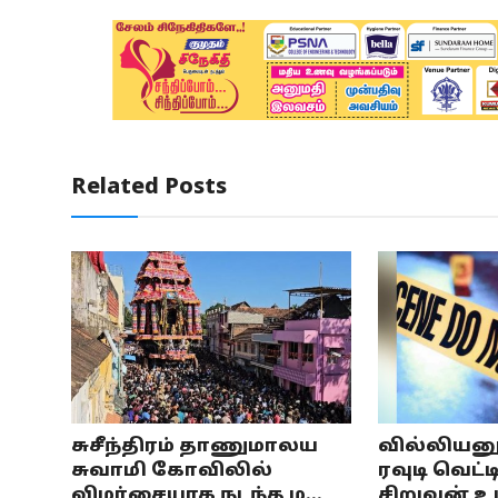
Related Posts
சுசீந்திரம் தாணுமாலய
வில்லியனூ
சுவாமி கோவிலில்
ரவுடி வெட
விமர்சையாக நடந்த ம...
சிறுவன் உட்