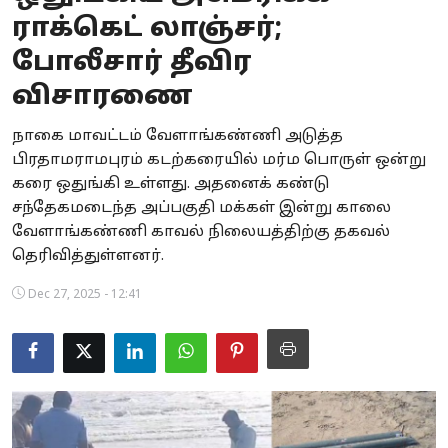
ராக்கெட் லாஞ்சர்;
Business
போலீசார் தீவிர
Crime
விசாரணை
Tamilnadu
நாகை மாவட்டம் வேளாங்கண்ணி அடுத்த
பிரதாமராமபுரம் கடற்கரையில் மர்ம பொருள் ஒன்று
National
கரை ஒதுங்கி உள்ளது. அதனைக் கண்டு
World
சந்தேகமடைந்த அப்பகுதி மக்கள் இன்று காலை
வேளாங்கண்ணி காவல் நிலையத்திற்கு தகவல்
Astrology
தெரிவித்துள்ளனர்.
Spirituality
Dec 27, 2025 - 12:41
Weather
Politics