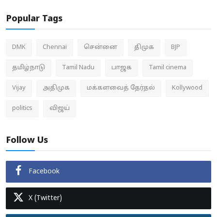
Popular Tags
DMK
Chennai
சென்னை
திமுக
BJP
தமிழ்நாடு
Tamil Nadu
பாஜக
Tamil cinema
Vijay
அதிமுக
மக்களவைத் தேர்தல்
Kollywood
politics
விஜய்
Follow Us
Facebook
X (Twitter)