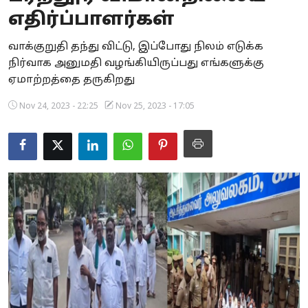
எதிர்ப்பாளர்கள்
Business
வாக்குறுதி தந்து விட்டு, இப்போது நிலம் எடுக்க
Crime
நிர்வாக அனுமதி வழங்கியிருப்பது எங்களுக்கு
ஏமாற்றத்தை தருகிறது
Tamilnadu
Nov 24, 2023 - 22:25
Nov 25, 2023 - 17:05
National
World
Astrology
Spirituality
Weather
Politics