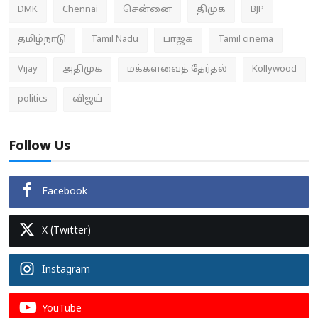
DMK
Chennai
சென்னை
திமுக
BJP
தமிழ்நாடு
Tamil Nadu
பாஜக
Tamil cinema
Vijay
அதிமுக
மக்களவைத் தேர்தல்
Kollywood
politics
விஜய்
Follow Us
Facebook
X (Twitter)
Instagram
YouTube