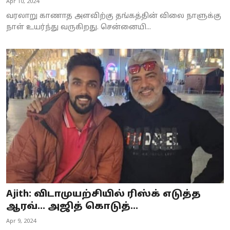
Apr 10, 2024
வரலாறு காணாத அளவிற்கு தங்கத்தின் விலை நாளுக்கு
நாள் உயர்ந்து வருகிறது. சென்னையி...
Ajith: விடாமுயற்சியில் ரிஸ்க் எடுத்த
ஆரவ்… அஜித் கொடுத்...
Apr 9, 2024