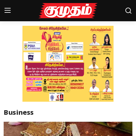
Home
Magazines
Games
Cinema
Videos
Health
Business
Sports
Special Story