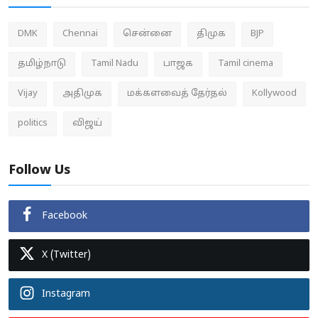
DMK
Chennai
சென்னை
திமுக
BJP
தமிழ்நாடு
Tamil Nadu
பாஜக
Tamil cinema
Vijay
அதிமுக
மக்களவைத் தேர்தல்
Kollywood
politics
விஜய்
Follow Us
Facebook
X (Twitter)
Instagram