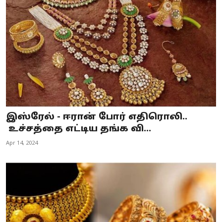
Business
Crime
Tamilnadu
National
World
இஸ்ரேல் - ஈரான் போர் எதிரொலி..
Astrology
உச்சத்தை எட்டிய தங்க வி...
Apr 14, 2024
Spirituality
Weather
Politics