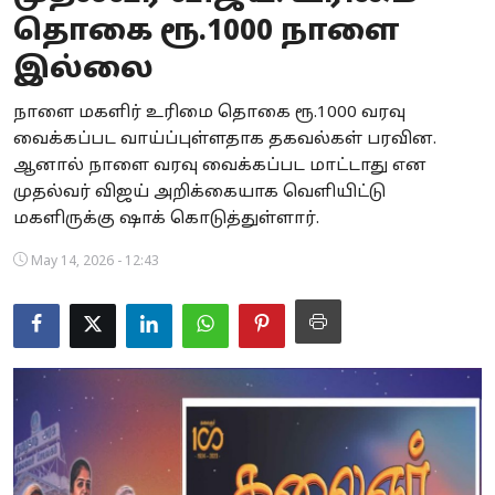
தொகை ரூ.1000 நாளை
Business
இல்லை
Crime
நாளை மகளிர் உரிமை தொகை ரூ.1000 வரவு
Tamilnadu
வைக்கப்பட வாய்ப்புள்ளதாக தகவல்கள் பரவின.
ஆனால் நாளை வரவு வைக்கப்பட மாட்டாது என
National
முதல்வர் விஜய் அறிக்கையாக வெளியிட்டு
மகளிருக்கு ஷாக் கொடுத்துள்ளார்.
World
May 14, 2026 - 12:43
Astrology
Spirituality
Weather
Politics