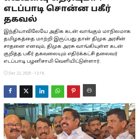
எடப்பாடி சொன்ன பகீர்
Business
தகவல்
Crime
இந்தியாவிலேயே அதிக கடன் வாங்கும் மாநிலமாக
Tamilnadu
தமிழகத்தை மாற்றி இருப்பது தான் திமுக அரசின்
சாதனை எனவும், திமுக அரசு வாங்கியுள்ள கடன்
National
குறித்த பகீர் தகவலையும் எதிர்க்கட்சி தலைவர்
எடப்பாடி பழனிசாமி வெளியிட்டுள்ளார்.
World
Dec 22, 2025 - 12:18
Astrology
Spirituality
Weather
Politics