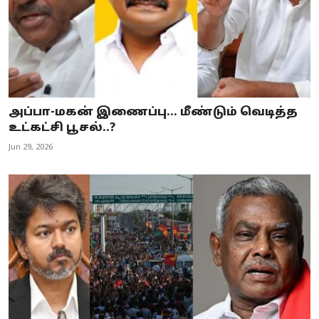
அப்பா-மகன் இணைப்பு… மீண்டும் வெடித்த
உட்கட்சி பூசல்..?
Jun 29, 2026