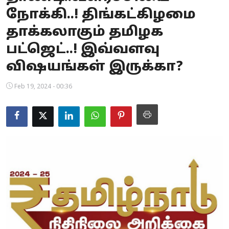
நோக்கி..! திங்கட்கிழமை
Business
தாக்கலாகும் தமிழக
Crime
பட்ஜெட்..! இவ்வளவு
Tamilnadu
விஷயங்கள் இருக்கா?
National
Feb 19, 2024 - 00:36
World
Astrology
Spirituality
Weather
Politics