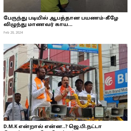
பேருந்து படியில் ஆபத்தான பயணம்-கீழே
விழுந்து மாணவர் காய...
Feb 20, 2024
D.M.K என்றால் என்ன..? ஜெ.பி.நட்டா