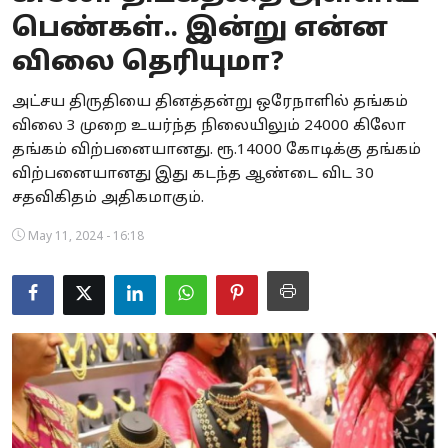
பெண்கள்.. இன்று என்ன
Business
விலை தெரியுமா?
Crime
அட்சய திருதியை தினத்தன்று ஒரேநாளில் தங்கம்
Tamilnadu
விலை 3 முறை உயர்ந்த நிலையிலும் 24000 கிலோ
தங்கம் விற்பனையானது. ரூ.14000 கோடிக்கு தங்கம்
National
விற்பனையானது இது கடந்த ஆண்டை விட 30
சதவிகிதம் அதிகமாகும்.
World
May 11, 2024 - 16:18
Astrology
Spirituality
Weather
Politics