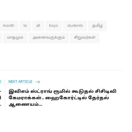
month
to
all
boys
students
தமிழ்
மாதமும்
அனைவருக்கும்
சிறுவர்கள்
E
NEXT ARTICLE
-
இவிஎம் ஸ்ட்ராங் ரூமில் கூடுதல் சிசிடிவி
ி
கேமராக்கள்.. ஹைகோர்ட்டில் தேர்தல்
.
ஆணையம்...