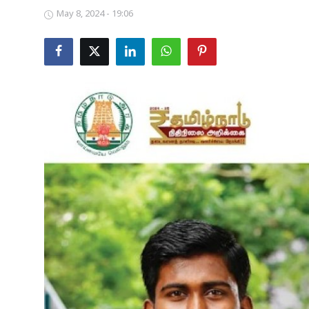
May 8, 2024 - 19:06
Business
Crime
Tamilnadu
National
World
Astrology
Spirituality
Weather
Politics