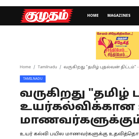
HOME
MAGAZINES
Home
Magazines
Games
Home
Tamilnadu
வருகிறது "தமிழ் புதல்வன் திட்டம்"
TAMILNADU
Cinema
வருகிறது "தமிழ் பு
Videos
உயர்கல்விக்கான 
Health
மாணவர்களுக்கும் 
Sports
உயர் கல்வி பயில மாணவர்களுக்கு உதவித்த
Special Story