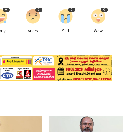
0
0
0
0
nny
Angry
Sad
Wow