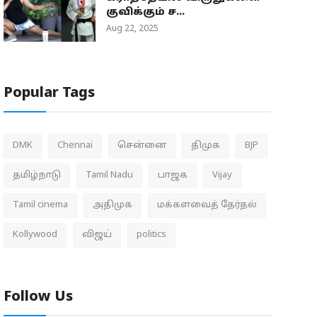
குவிக்கும் ச...
Aug 22, 2025
Popular Tags
DMK
Chennai
சென்னை
திமுக
BJP
தமிழ்நாடு
Tamil Nadu
பாஜக
Vijay
Tamil cinema
அதிமுக
மக்களவைத் தேர்தல்
Kollywood
விஜய்
politics
Follow Us