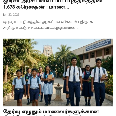
ஒடிசா அரசு பள்ளி பாடப்புத்தகத்தில்
1,678 கரெக்ஷன் : மாண...
Jun 20, 2026
ஒடிஷா மாநிலத்தில் அரசுப் பள்ளிகளில் புதிதாக
அறிமுகப்படுத்தப்பட்ட பாடப்புத்தகங்கள...
தேர்வு எழுதும் மாணவர்களுக்கான