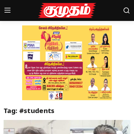
Home
Magazines
Games
Cinema
Videos
Health
Tag: #students
Sports
Special Story