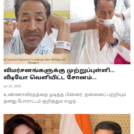
Business
Crime
Tamilnadu
National
World
விமர்சனங்களுக்கு முற்றுப்புள்ளி…
Astrology
வீடியோ வெளியிட்ட சோனம்...
Jul 25, 2026
Spirituality
உண்ணாவிரதத்தை முடித்த பின்னர், தன்னைப் பற்றியும்
Weather
தனது போராட்டம் குறித்தும் எழுந்...
Politics