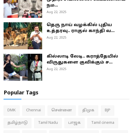
நம...
Aug 22, 2025
தெரு நாய் வழக்கில் புதிய
உத்தரவு.. ராகுல் காந்தி வ...
Aug 22, 2025
கில்லாடி லேடி.. கராத்தேயில்
விருதுகளை குவிக்கும் ச...
Aug 22, 2025
Popular Tags
DMK
Chennai
சென்னை
திமுக
BJP
தமிழ்நாடு
Tamil Nadu
பாஜக
Tamil cinema