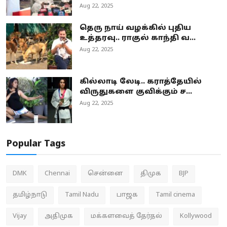
Aug 22, 2025
தெரு நாய் வழக்கில் புதிய
உத்தரவு.. ராகுல் காந்தி வ...
Aug 22, 2025
கில்லாடி லேடி.. கராத்தேயில்
விருதுகளை குவிக்கும் ச...
Aug 22, 2025
Popular Tags
DMK
Chennai
சென்னை
திமுக
BJP
தமிழ்நாடு
Tamil Nadu
பாஜக
Tamil cinema
Vijay
அதிமுக
மக்களவைத் தேர்தல்
Kollywood