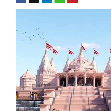
Business
Crime
Tamilnadu
National
World
Astrology
Spirituality
Weather
Politics