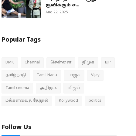
குவிக்கும் ச...
Aug 22, 2025
Popular Tags
DMK
Chennai
சென்னை
திமுக
BJP
தமிழ்நாடு
Tamil Nadu
பாஜக
Vijay
Tamil cinema
அதிமுக
விஜய்
மக்களவைத் தேர்தல்
Kollywood
politics
Follow Us