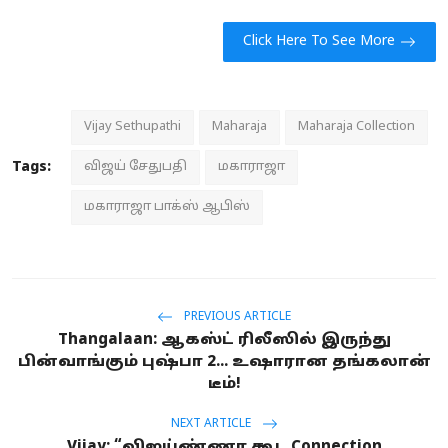
Click Here To See More
Vijay Sethupathi
Maharaja
Maharaja Collection
Tags:
விஜய் சேதுபதி
மகாராஜா
மகாராஜா பாக்ஸ் ஆபிஸ்
PREVIOUS ARTICLE
Thangalaan: ஆகஸ்ட் ரிலீஸில் இருந்து
பின்வாங்கும் புஷ்பா 2... உஷாரான தங்கலான்
டீம்!
NEXT ARTICLE
Vijay: “விஜய்ண்ணா கூட Connection