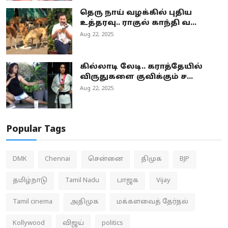
தெரு நாய் வழக்கில் புதிய
உத்தரவு.. ராகுல் காந்தி வ...
Aug 22, 2025
கில்லாடி லேடி.. கராத்தேயில்
விருதுகளை குவிக்கும் ச...
Aug 22, 2025
Popular Tags
DMK
Chennai
சென்னை
திமுக
BJP
தமிழ்நாடு
Tamil Nadu
பாஜக
Vijay
Tamil cinema
அதிமுக
மக்களவைத் தேர்தல்
Kollywood
விஜய்
politics