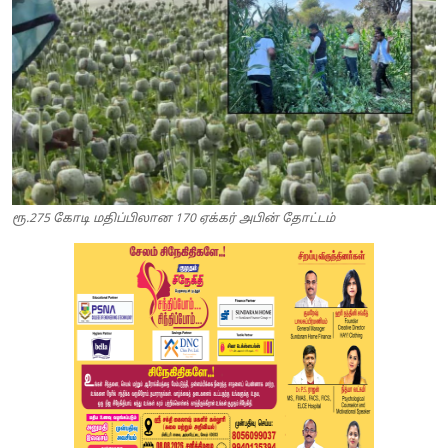
ரூ.275 கோடி மதிப்பிலான 170 ஏக்கர் அபின் தோட்டம்