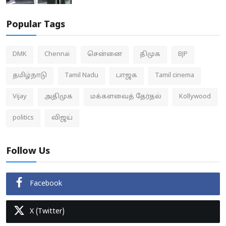
Popular Tags
DMK
Chennai
சென்னை
திமுக
BJP
தமிழ்நாடு
Tamil Nadu
பாஜக
Tamil cinema
Vijay
அதிமுக
மக்களவைத் தேர்தல்
Kollywood
politics
விஜய்
Follow Us
Facebook
X (Twitter)