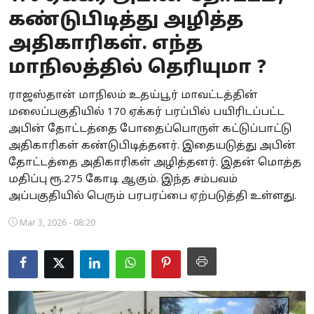
கண்டுபிடித்து அழித்த
Business
அதிகாரிகள். எந்த
Crime
மாநிலத்தில் தெரியுமா ?
Tamilnadu
ராஜஸ்தான் மாநிலம் உதய்பூர் மாவட்டத்தின்
மலைப்பகுதியில் 170 ஏக்கர் பரப்பில் பயிரிடப்பட்ட
National
அபின் தோட்டத்தை போதைப்பொருள் கட்டுப்பாட்டு
World
அதிகாரிகள் கண்டுபிடித்தனர். இதையடுத்து அபின்
தோட்டத்தை அதிகாரிகள் அழித்தனர். இதன் மொத்த
Astrology
மதிப்பு ரூ.275 கோடி ஆகும். இந்த சம்பவம்
அப்பகுதியில் பெரும் பரபரப்பை ஏற்படுத்தி உள்ளது.
Spirituality
Mar 3, 2026 - 08:20
Weather
Politics