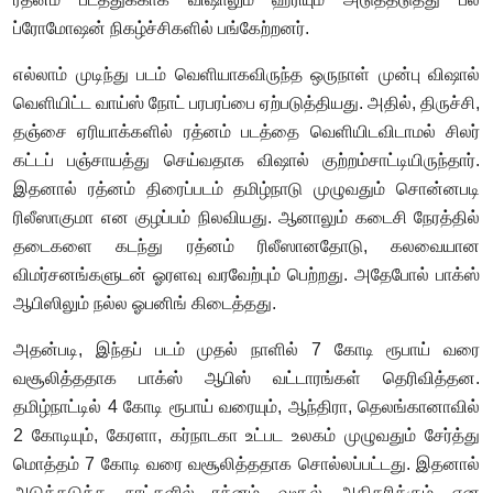
ப்ரோமோஷன் நிகழ்ச்சிகளில் பங்கேற்றனர்.
எல்லாம் முடிந்து படம் வெளியாகவிருந்த ஒருநாள் முன்பு விஷால்
வெளியிட்ட வாய்ஸ் நோட் பரபரப்பை ஏற்படுத்தியது. அதில், திருச்சி,
தஞ்சை ஏரியாக்களில் ரத்னம் படத்தை வெளியிடவிடாமல் சிலர்
கட்டப் பஞ்சாயத்து செய்வதாக விஷால் குற்றம்சாட்டியிருந்தார்.
இதனால் ரத்னம் திரைப்படம் தமிழ்நாடு முழுவதும் சொன்னபடி
ரிலீஸாகுமா என குழப்பம் நிலவியது. ஆனாலும் கடைசி நேரத்தில்
தடைகளை கடந்து ரத்னம் ரிலீஸானதோடு, கலவையான
விமர்சனங்களுடன் ஓரளவு வரவேற்பும் பெற்றது. அதேபோல் பாக்ஸ்
ஆபிஸிலும் நல்ல ஓபனிங் கிடைத்தது.
அதன்படி, இந்தப் படம் முதல் நாளில் 7 கோடி ரூபாய் வரை
வசூலித்ததாக பாக்ஸ் ஆபிஸ் வட்டாரங்கள் தெரிவித்தன.
தமிழ்நாட்டில் 4 கோடி ரூபாய் வரையும், ஆந்திரா, தெலங்கானாவில்
2 கோடியும், கேரளா, கர்நாடகா உட்பட உலகம் முழுவதும் சேர்த்து
மொத்தம் 7 கோடி வரை வசூலித்ததாக சொல்லப்பட்டது. இதனால்
அடுத்தடுத்த நாட்களில் ரத்னம் வசூல் அதிகரிக்கும் என