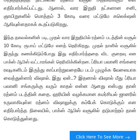
எதிர்பார்க்கப்பட்டது. ஆனால், வார இறுதி நட்களான சனி,
ஞாயிறுகளில் மொத்தம் 3 கோடி வரை மட்டுமே கலெக்‌ஷன்
ஆகியுள்ளதாகக் கூறப்படுகிறது.
இந்த தகவல்களின் படி, முதல் வார இறுதியில் ரத்னம் படத்தின் வசூல்
10 கோடி ரூபாய் மட்டுமே எனத் தெரிகிறது. முதல் நாளில் வசூலில்
இருந்து கணக்கிடும்போது இது எதிர்பார்த்ததை விட குறைவு என
ப்ரியா பவானி சங்கரை
பாக்ஸ் ஆபிஸ் வட்டாரங்கள் தெரிவிக்கின்றன.
ரவுடிகளிடம் இருந்து காப்பாற்றுவதையே படம் முழுக்க வேலையாக
வைத்துள்ளார் விஷால். இது ஏன்..? இதனால் விஷால் மீது ப்ரியா
பவானி சங்கருக்கு வரும் காதல் என்ன ஆனது என்பது தான்
ரத்னம் படத்தின் கதை. ஹரியின் வழக்கமான கமர்சியல் ஜானரில்
உருவாகியுள்ள ரத்னம் விஷாலுக்கு கம்பேக் கொடுக்கும் என
எதிர்பார்த்த நிலையில், பாக்ஸ் ஆபிஸ் வசூலில் தடுமாற்றம் தான்
கொடுத்துள்ளது.
Click Here To See More