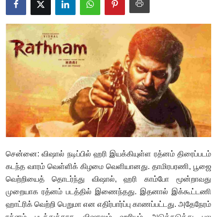
Business
Crime
Tamilnadu
National
World
Astrology
Spirituality
சென்னை: விஷால் நடிப்பில் ஹரி இயக்கியுள்ள ரத்னம் திரைப்படம்
Weather
கடந்த வாரம் வெள்ளிக் கிழமை வெளியானது. தாமிரபரணி, பூஜை
வெற்றியைத் தொடர்ந்து விஷால், ஹரி காம்போ மூன்றாவது
Politics
முறையாக ரத்னம் படத்தில் இணைந்தது. இதனால் இக்கூட்டணி
ஹாட்ரிக் வெற்றி பெறுமா என எதிர்பார்ப்பு காணப்பட்டது. அதேநேரம்
ரத்னம் படத்துக்காக விஷாலும் ஹரியும் அடுத்தடுத்து பல