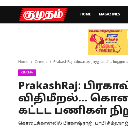
HOME
MAGAZINES
Home
Magazines
Games
Home
Cinema
PrakashRaj: பிரகாஷ்ராஜ், பாபி சிம்
CINEMA
Cinema
PrakashRaj: பிரகா
Videos
விதிமீறல்… கொட
Health
கட்டட பணிகள் நிற
Sports
கொடைக்கானலில் பிரகாஷ்ராஜ், பாபி சிம்ஹா இ
Special Story