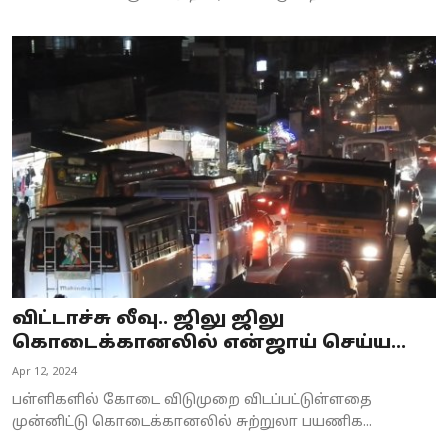
விட்டாச்சு லீவு.. ஜிலு ஜிலு
கொடைக்கானலில் என்ஜாய் செய்ய...
Apr 12, 2024
பள்ளிகளில் கோடை விடுமுறை விடப்பட்டுள்ளதை
முன்னிட்டு கொடைக்கானலில் சுற்றுலா பயணிக...