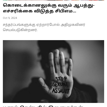
கொடைக்கானலுக்கு வரும் ஆபத்து-
எச்சரிக்கை விடுத்த சிபிஎம...
Oct 9, 2024
சந்தர்ப்பங்களுக்கு ஏற்றார்போல் அதிமுகவினர்
செயல்படுகின்றனர்.