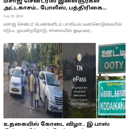
மசாஜ் சென்டரில் இளைஞர்கள்
அட்டகாசம்.. போலீஸ், பத்திரிகை...
Sep 29, 2024
மசாஜ் சென்டர் பெண்களிடம் பாலியல் வன்கொடுமையில்
ஈடுபட முயன்றதோடு, சாலையில் ஓடியவர...
உதகையில் கோடை விழா.. இ பாஸ்