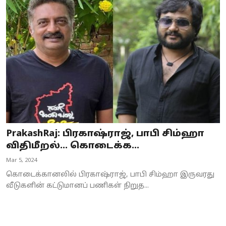
PrakashRaj: பிரகாஷ்ராஜ், பாபி சிம்ஹா
விதிமீறல்… கொடைக்க...
Mar 5, 2024
கொடைக்கானலில் பிரகாஷ்ராஜ், பாபி சிம்ஹா இருவரது
வீடுகளின் கட்டுமானப் பணிகள் நிறுத...