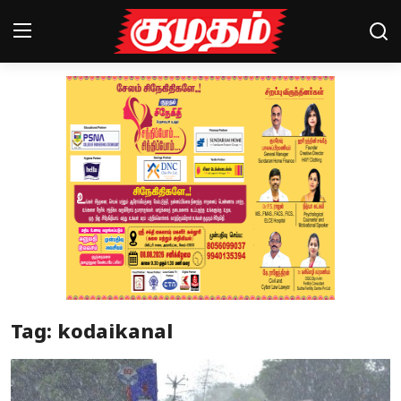
Home
Magazines
Games
Cinema
Videos
Health
Tag: kodaikanal
Sports
Special Story