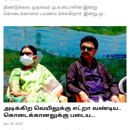
திண்டுக்கல்: முதல்வர் மு.க.ஸ்டாலின் இன்று
கொடைக்கானல் பயணம் செல்கிறார். இன்று மு...
அடிக்கிற வெயிலுக்கு எட்றா வண்டிய..
கொடைக்கானலுக்கு படைய...
Apr 28, 2024