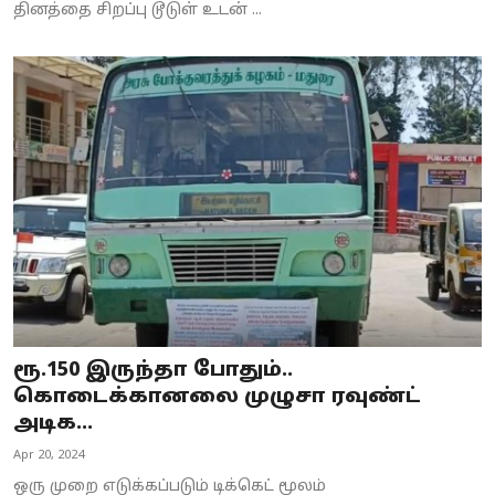
தினத்தை சிறப்பு டூடுள் உடன் ...
ரூ.150 இருந்தா போதும்..
கொடைக்கானலை முழுசா ரவுண்ட்
அடிக...
Apr 20, 2024
ஒரு முறை எடுக்கப்படும் டிக்கெட் மூலம்