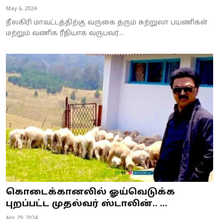
May 6, 2024
நீலகிரி மாவட்டத்திற்கு வருகை தரும் சுற்றுலா பயணிகள்
மற்றும் வணிக ரீதியாக வருபவர்...
கொடைக்கானலில் ஓய்வெடுக்க
புறப்பட்ட முதல்வர் ஸ்டாலின்.. ...
Apr 29, 2024