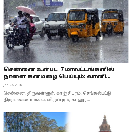
Business
Crime
Tamilnadu
National
World
சென்னை உள்பட 7 மாவட்டங்களில்
Astrology
நாளை கனமழை பெய்யும்: வானி...
Jan 23, 2026
Spirituality
சென்னை, திருவள்ளூர், காஞ்சிபுரம், செங்கல்பட்டு
Weather
திருவண்ணாமலை, விழுப்புரம், கடலூர்...
Politics