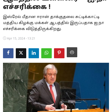
எச்சரிக்கை !
Business
இஸ்ரேல் மீதான ஈரான் தாக்குதலை சுட்டிக்காட்டி
Crime
மத்திய கிழக்கு மக்கள் ஆபத்தில் இருப்பதாக ஐ.நா
எச்சரிக்கை விடுத்திருக்கிறது.
Tamilnadu
Apr 15, 2024 - 13:21
National
World
Astrology
Spirituality
Weather
Politics