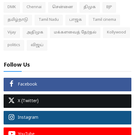
DMK
Chennai
சென்னை
திமுக
BJP
தமிழ்நாடு
Tamil Nadu
பாஜக
Tamil cinema
Vijay
அதிமுக
மக்களவைத் தேர்தல்
Kollywood
politics
விஜய்
Follow Us
Facebook
X (Twitter)
Instagram
YouTube