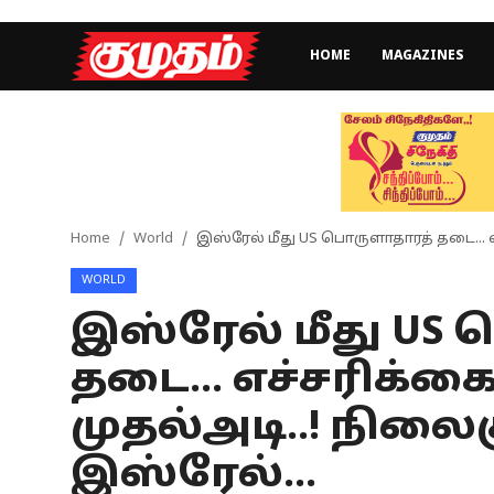
HOME
MAGAZINES
Home
Magazines
Games
Home
World
இஸ்ரேல் மீது US பொருளாதாரத் தடை... எச
WORLD
Cinema
இஸ்ரேல் மீது US
Videos
தடை... எச்சரிக்கை
Health
முதல்அடி..! நிலைக
Sports
இஸ்ரேல்...
Special Story