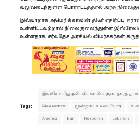
வலுவடைந்துள்ள போராட்டத்தால் அரசு நிலைகுல
இவ்வாறாக அமெரிக்காவின் திடீர் எதிர்ப்பு, ஈரான
உள்ளிட்டவற்றால் நிலைகுலைந்துள்ள இஸ்ரேலின
உள்ளதாக, சர்வதேச அரசியல் விமர்சகர்கள் கருத்
இஸ்ரேல் மீது அமெரிக்கா பொருளாதாரத் தட
Tags:
லெபனான்
மூன்றாம் உலகப்போர்
உல
America
Iran
Hezbollah
Lebanon