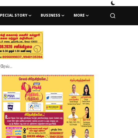
PECIAL STORY
BUSINESS
MORE
ேல்...