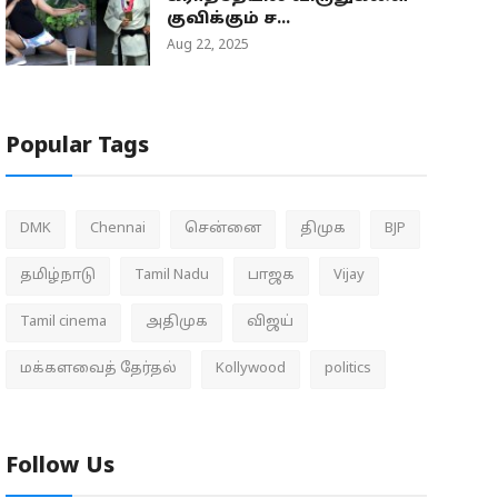
குவிக்கும் ச...
Aug 22, 2025
Popular Tags
DMK
Chennai
சென்னை
திமுக
BJP
தமிழ்நாடு
Tamil Nadu
பாஜக
Vijay
Tamil cinema
அதிமுக
விஜய்
மக்களவைத் தேர்தல்
Kollywood
politics
Follow Us