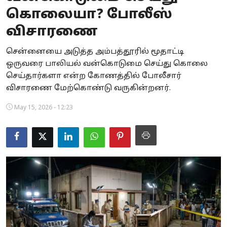
கொலையா? போலீஸ்
Business
விசாரணை
Crime
சென்னையை அடுத்த அம்பத்தூரில் மூதாட்டி
Tamilnadu
ஒருவரை பாலியல் வன்கொடுமை செய்து கொலை
செய்தார்களா என்ற கோணத்தில் போலீசார்
National
விசாரணை மேற்கொண்டு வருகின்றனர்.
World
May 15, 2026 - 12:23
Astrology
Spirituality
Weather
Politics