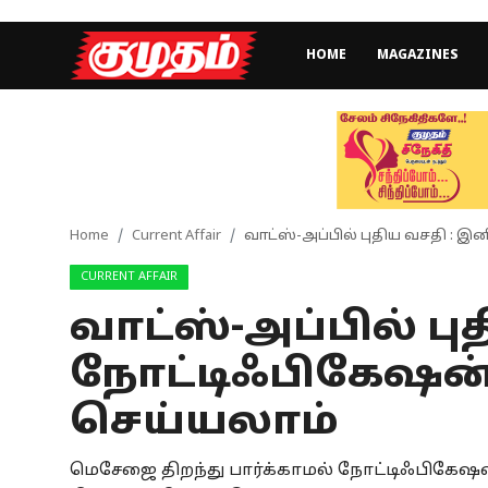
HOME
MAGAZINES
Home
Magazines
Games
Home
Current Affair
வாட்ஸ்-அப்பில் புதிய வசதி : இ
CURRENT AFFAIR
Cinema
வாட்ஸ்-அப்பில் ப
Videos
நோட்டிஃபிகேஷன் 
Health
செய்யலாம்
Sports
மெசேஜை திறந்து பார்க்காமல் நோட்டிஃபிகேஷன்
Special Story