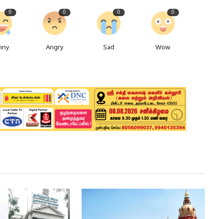
0
0
0
0
nny
Angry
Sad
Wow