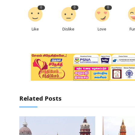
0
0
0
Like
Dislike
Love
Fu
Related Posts