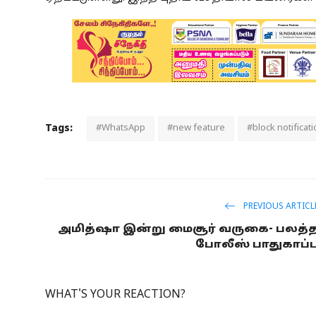
Tags:
#WhatsApp
#new feature
#block notificat
PREVIOUS ARTICL
அமித்ஷா இன்று மைசூர் வருகை- பலத்
போலீஸ் பாதுகாப்ப
WHAT'S YOUR REACTION?