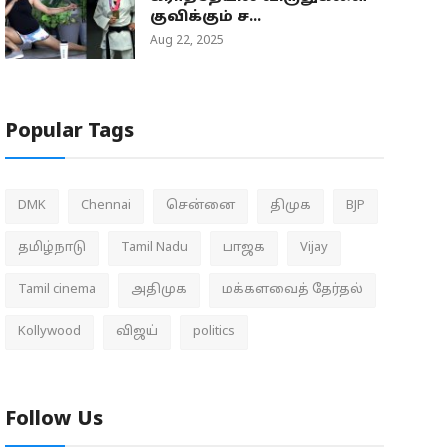
குவிக்கும் ச...
Aug 22, 2025
Popular Tags
DMK
Chennai
சென்னை
திமுக
BJP
தமிழ்நாடு
Tamil Nadu
பாஜக
Vijay
Tamil cinema
அதிமுக
மக்களவைத் தேர்தல்
Kollywood
விஜய்
politics
Follow Us