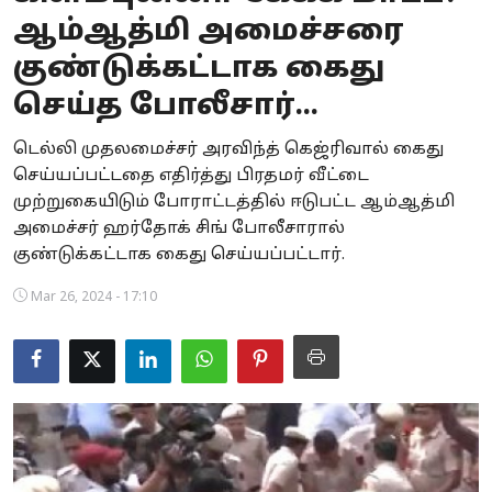
ஆம்ஆத்மி அமைச்சரை
Business
குண்டுக்கட்டாக கைது
Crime
செய்த போலீசார்...
Tamilnadu
டெல்லி முதலமைச்சர் அரவிந்த் கெஜ்ரிவால் கைது
செய்யப்பட்டதை எதிர்த்து பிரதமர் வீட்டை
National
முற்றுகையிடும் போராட்டத்தில் ஈடுபட்ட ஆம்ஆத்மி
World
அமைச்சர் ஹர்தோக் சிங் போலீசாரால்
குண்டுக்கட்டாக கைது செய்யப்பட்டார்.
Astrology
Mar 26, 2024 - 17:10
Spirituality
Weather
Politics