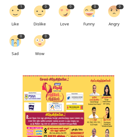
1
0
0
0
0
Like
Dislike
Love
Funny
Angry
0
0
Sad
Wow