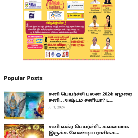
Popular Posts
சனி பெயர்ச்சி பலன் 2024: ஏழரை
சனி.. அஷ்டம சனியா? ட...
Jul 1, 2024
சனி வக்ர பெயர்ச்சி.. கவனமாக
இருக்க வேண்டிய ராசிக்க...