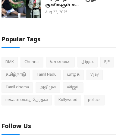
குவிக்கும் ச...
Aug 22, 2025
Popular Tags
DMK
Chennai
சென்னை
திமுக
BJP
தமிழ்நாடு
Tamil Nadu
பாஜக
Vijay
Tamil cinema
அதிமுக
விஜய்
மக்களவைத் தேர்தல்
Kollywood
politics
Follow Us