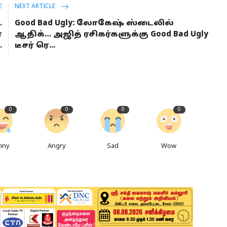
E
NEXT ARTICLE
.
Good Bad Ugly: லோகேஷ் ஸ்டைலில்
ை
ஆதிக்… அஜித் ரசிகர்களுக்கு Good Bad Ugly
.
டீசர் ரெ...
0
0
0
0
nny
Angry
Sad
Wow