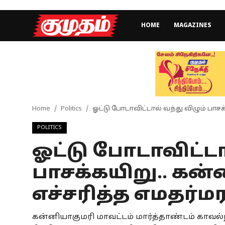
HOME
MAGAZINES
Home
Magazines
Games
Home
Politics
ஓட்டு போடாவிட்டால் வந்து விழும் பாசக
POLITICS
Cinema
ஓட்டு போடாவிட்டா
Videos
பாசக்கயிறு.. கன்
Health
எச்சரித்த எமதர்
Sports
கன்னியாகுமரி மாவட்டம் மார்த்தாண்டம் காவல்
Special Story