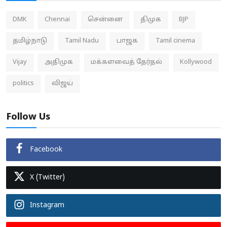
DMK
Chennai
சென்னை
திமுக
BJP
தமிழ்நாடு
Tamil Nadu
பாஜக
Tamil cinema
Vijay
அதிமுக
மக்களவைத் தேர்தல்
Kollywood
politics
விஜய்
Follow Us
Facebook
X (Twitter)
Instagram