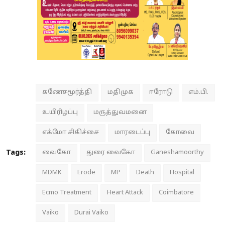
கணேசமூர்த்தி
மதிமுக
ஈரோடு
எம்.பி.
உயிரிழப்பு
மருத்துவமனை
எக்மோ சிகிச்சை
மாரடைப்பு
கோவை
Tags:
வைகோ
துரை வைகோ
Ganeshamoorthy
MDMK
Erode
MP
Death
Hospital
Ecmo Treatment
Heart Attack
Coimbatore
Vaiko
Durai Vaiko