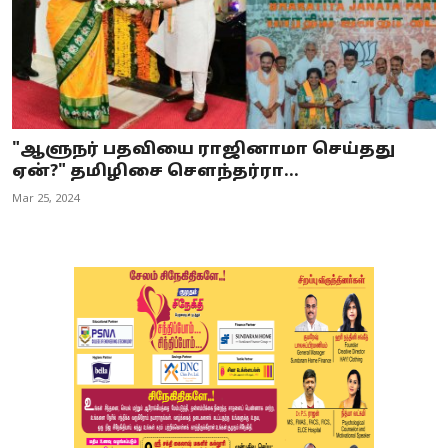
"ஆளுநர் பதவியை ராஜினாமா செய்தது
ஏன்?" தமிழிசை சௌந்தர்ரா...
Mar 25, 2024