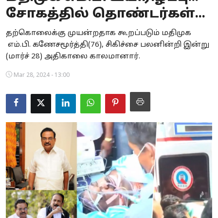
சோகத்தில் தொண்டர்கள்...
Business
தற்கொலைக்கு முயன்றதாக கூறப்படும் மதிமுக
Crime
எம்.பி. கணேசமூர்த்தி(76), சிகிச்சை பலனின்றி இன்று
(மார்ச் 28) அதிகாலை காலமானார்.
Tamilnadu
Mar 28, 2024 - 13:00
National
World
Astrology
Spirituality
Weather
Politics