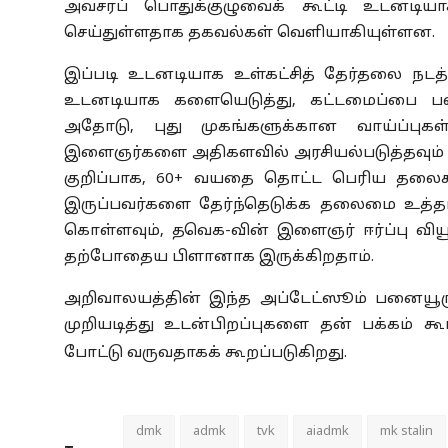
அவசரப் பொதுக்குழுவைக் கூட்டி உடனடியா
செய்துள்ளதாக தகவல்கள் வெளியாகியுள்ளன.
இப்படி உடனடியாக உள்கட்சித் தேர்தலை நடத்த
உடனடியாக களையெடுத்து, கட்டமைப்பை பலப்
அதோடு, புது முகங்களுக்கான வாய்ப்புக
இளைஞர்களை அதிகளவில் அரசியல்படுத்தவும் 
குறிப்பாக, 60+ வயதை தொட்ட பெரிய தலைகள்
இருப்பவர்களை தேர்ந்தெடுக்க தலைமை உத்தர
கொள்ளவும், தவெக-வின் இளைஞர் ஈர்ப்பு வியூக
தற்போதைய பிளானாக இருக்கிறதாம்.
அறிவாலயத்தின் இந்த அப்டேட்ஸூம் பனையூருக்
முறியடித்து உடன்பிறப்புகளை தன் பக்கம் க
போட்டு வருவதாகக் கூறப்படுகிறது.
dmk
admk
tvk
aiadmk
mk stalin