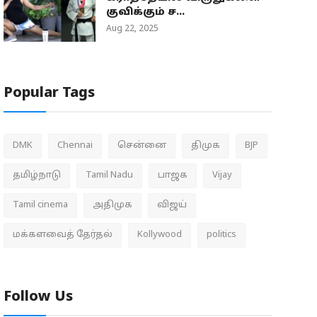
குவிக்கும் ச...
Aug 22, 2025
Popular Tags
DMK
Chennai
சென்னை
திமுக
BJP
தமிழ்நாடு
Tamil Nadu
பாஜக
Vijay
Tamil cinema
அதிமுக
விஜய்
மக்களவைத் தேர்தல்
Kollywood
politics
Follow Us