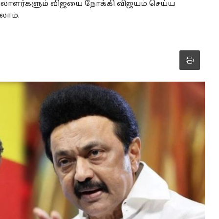
யலாளர்களும் விஜயை நோக்கி விஜயம் செய்ய
கலாம்.