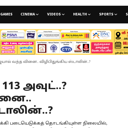
GAMES
CINEMA
VIDEOS
HEALTH
SPORTS
S
விஜயால் வந்த வினை.. விழிபிதுங்கிய ஸ்டாலின்..?
113 அவுட்..?
ினை..
டாலின்..?
்கி படையெடுக்கத் தொடங்கியுள்ள நிலையில்,