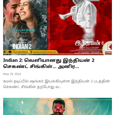
Business
Crime
Tamilnadu
National
World
Indian 2: வெளியானது இந்தியன் 2
Astrology
செகண்ட் சிங்கிள்... அனிர...
May 29, 2024
Spirituality
கமல் நடிப்பில் ஷங்கர் இயக்கியுள்ள இந்தியன் 2 படத்தின்
Weather
செகண்ட் சிங்கிள் தற்போது வ...
Politics