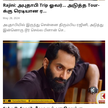
Rajini: அபுதாபி Trip ஓவர்... அடுத்த Tour-
க்கு ரெடியான ர...
May 28, 2024
அபுதாபியில் இருந்து சென்னை திரும்பிய ரஜினி, அடுத்து
இன்னொரு டூர் செல்ல பிளான் செ...