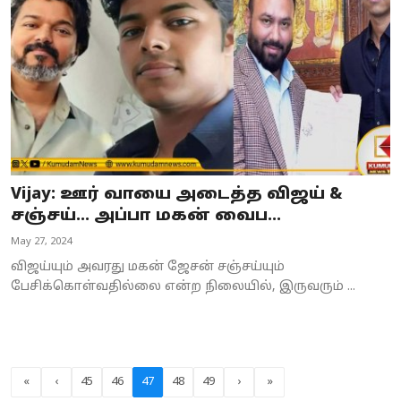
Vijay: ஊர் வாயை அடைத்த விஜய் &
சஞ்சய்... அப்பா மகன் வைப...
May 27, 2024
விஜய்யும் அவரது மகன் ஜேசன் சஞ்சய்யும்
பேசிக்கொள்வதில்லை என்ற நிலையில், இருவரும் ...
«
‹
45
46
47
48
49
›
»