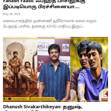
Fahadh Faasil: ஃபஹத் பாசிலுக்கு
இப்படியொரு பிரச்சினையா....
May 28, 2024
மலையாளத்தில் முன்னணி ஹீரோவாக வலம் வரும்
ஃபஹத் பாசில், தனக்கு ADHD பாதிப்பு இருப்...
Dhanush Sivakarthikeyan: தனுஷ்,