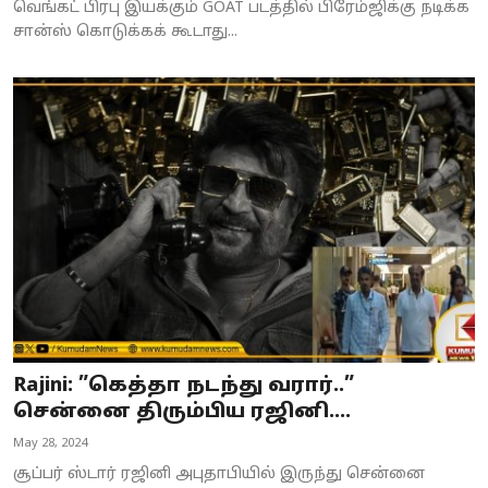
வெங்கட் பிரபு இயக்கும் GOAT படத்தில் பிரேம்ஜிக்கு நடிக்க
சான்ஸ் கொடுக்கக் கூடாது...
Rajini: ”கெத்தா நடந்து வரார்..”
சென்னை திரும்பிய ரஜினி....
May 28, 2024
சூப்பர் ஸ்டார் ரஜினி அபுதாபியில் இருந்து சென்னை