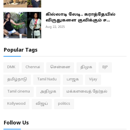
கில்லாடி லேடி.. கராத்தேயில்
விருதுகளை குவிக்கும் ச...
Aug 22, 2025
Popular Tags
DMK
Chennai
சென்னை
திமுக
BJP
தமிழ்நாடு
Tamil Nadu
பாஜக
Vijay
Tamil cinema
அதிமுக
மக்களவைத் தேர்தல்
Kollywood
விஜய்
politics
Follow Us