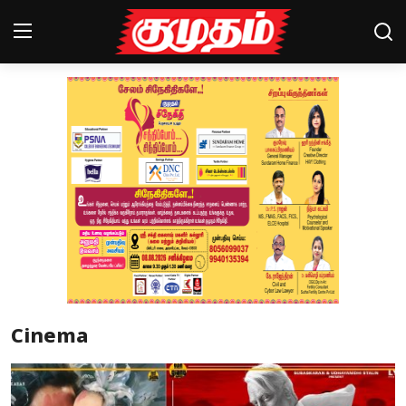
Home
Magazines
Games
Cinema
Videos
Health
Cinema
Sports
Special Story