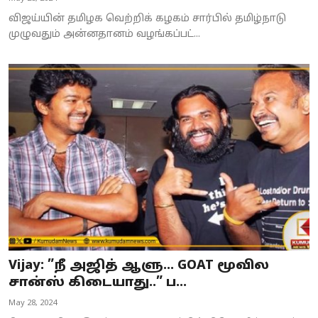
விஜய்யின் தமிழக வெற்றிக் கழகம் சார்பில் தமிழ்நாடு
முழுவதும் அன்னதானம் வழங்கப்பட்...
Vijay: ”நீ அஜித் ஆளு... GOAT மூவில
சான்ஸ் கிடையாது..” ப...
May 28, 2024