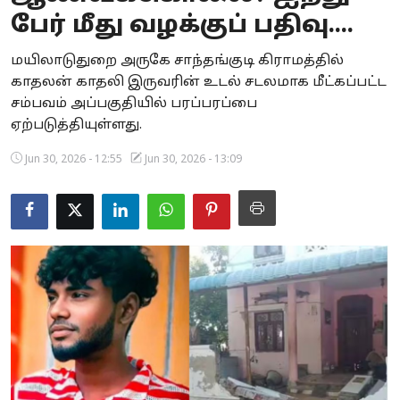
பேர் மீது வழக்குப் பதிவு....
Business
மயிலாடுதுறை அருகே சாந்தங்குடி கிராமத்தில்
Crime
காதலன் காதலி இருவரின் உடல் சடலமாக மீட்கப்பட்ட
சம்பவம் அப்பகுதியில் பரப்பரப்பை
Tamilnadu
ஏற்படுத்தியுள்ளது.
National
Jun 30, 2026 - 12:55
Jun 30, 2026 - 13:09
World
Astrology
Spirituality
Weather
Politics