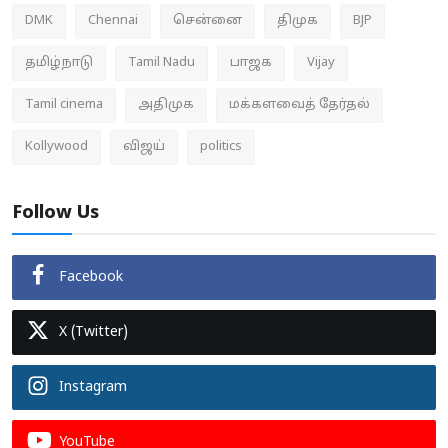
DMK
Chennai
சென்னை
திமுக
BJP
தமிழ்நாடு
Tamil Nadu
பாஜக
Vijay
Tamil cinema
அதிமுக
மக்களவைத் தேர்தல்
Kollywood
விஜய்
politics
Follow Us
Facebook
X (Twitter)
Instagram
YouTube