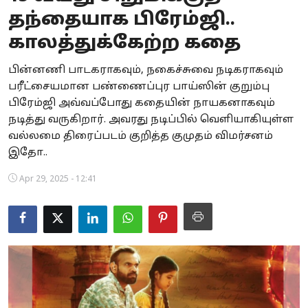
தந்தையாக பிரேம்ஜி..
Business
காலத்துக்கேற்ற கதை
Crime
பின்னணி பாடகராகவும், நகைச்சுவை நடிகராகவும்
Tamilnadu
பரீட்சையமான பண்ணைப்புர பாய்ஸின் குறும்பு
பிரேம்ஜி அவ்வப்போது கதையின் நாயகனாகவும்
National
நடித்து வருகிறார். அவரது நடிப்பில் வெளியாகியுள்ள
வல்லமை திரைப்படம் குறித்த குமுதம் விமர்சனம்
World
இதோ..
Astrology
Apr 29, 2025 - 12:41
Spirituality
Weather
Politics