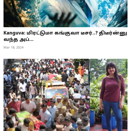
Kanguva: மிரட்டுமா கங்குவா டீசர்..? திடீர்ன்னு
வந்த அப்...
Mar 18, 2024