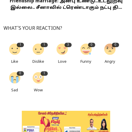
Friendship marriage: அன்பு உண்டு..உடலுறவு
இல்லை.. சீனாவில் ட்ரெண்டாகும் நட்பு தி...
WHAT'S YOUR REACTION?
1
1
3
0
0
Like
Dislike
Love
Funny
Angry
0
1
Sad
Wow