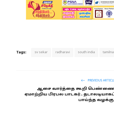
Tags:
sv sekar
radharavi
south india
tamiln
PREVIOUS ARTICL
ஆசை வார்த்தை கூறி பெண்ண
ஏமாற்றிய பிரபல பாடகர்.. தடாலடியாகப
பாய்ந்த வழக்கு