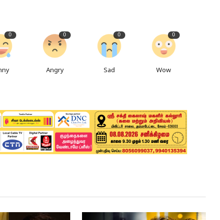
0
0
0
0
nny
Angry
Sad
Wow