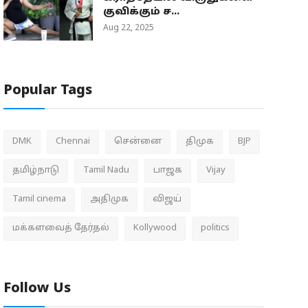
குவிக்கும் ச...
Aug 22, 2025
Popular Tags
DMK
Chennai
சென்னை
திமுக
BJP
தமிழ்நாடு
Tamil Nadu
பாஜக
Vijay
Tamil cinema
அதிமுக
விஜய்
மக்களவைத் தேர்தல்
Kollywood
politics
Follow Us