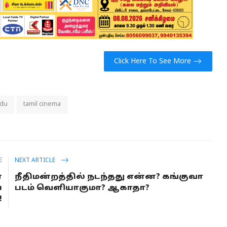
Click Here To See More
adu
tamil cinema
E
NEXT ARTICLE
ை
நீதிமன்றத்தில் நடந்தது என்ன? கங்குவா
்
படம் வெளியாகுமா? ஆகாதா?
!