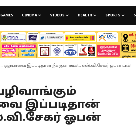
GAMES
CINEMA
VIDEOS
HEALTH
SPORTS
S
 சூர்யாவை இப்படிதான் நீக்குனாங்க!... எஸ்.வி.சேகர் ஓபன் டாக்!
ழிவாங்கும்
ாவை இப்படிதான்
ஸ்.வி.சேகர் ஓபன்