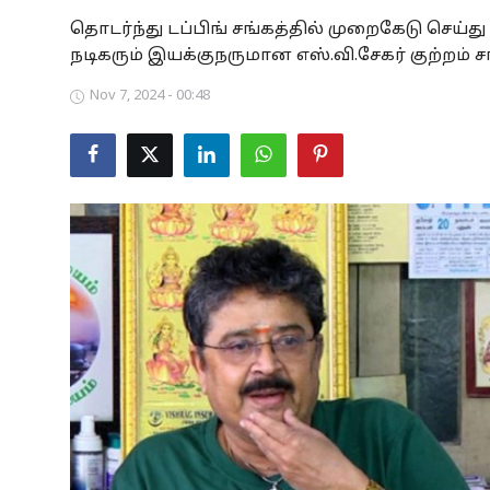
தொடர்ந்து டப்பிங் சங்கத்தில் முறைகேடு செய்
Business
நடிகரும் இயக்குநருமான எஸ்.வி.சேகர் குற்றம் சாட
Crime
Nov 7, 2024 - 00:48
Tamilnadu
National
World
Astrology
Spirituality
Weather
Politics