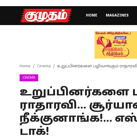
HOME
MAGAZINES
Home
Magazines
Games
Home
Cinema
உறுப்பினர்களை பழிவாங்கும் ராதாரவி...
CINEMA
Cinema
உறுப்பினர்களை ப
Videos
ராதாரவி... சூர்ய
Health
நீக்குனாங்க!... எ
Sports
டாக்!
Special Story