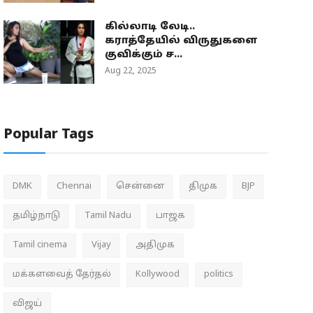
கில்லாடி லேடி..
கராத்தேயில் விருதுகளை
குவிக்கும் ச...
Aug 22, 2025
Popular Tags
DMK
Chennai
சென்னை
திமுக
BJP
தமிழ்நாடு
Tamil Nadu
பாஜக
Tamil cinema
Vijay
அதிமுக
மக்களவைத் தேர்தல்
Kollywood
politics
விஜய்