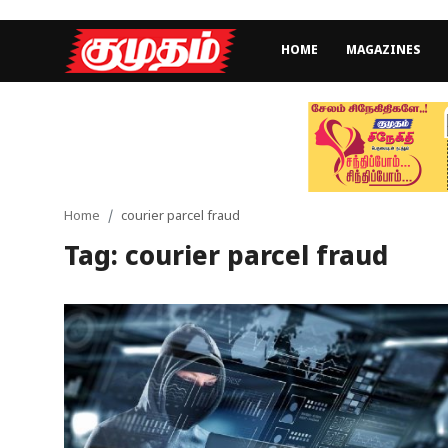
HOME
MAGAZINES
Home
Magazines
Games
Home
courier parcel fraud
Tag: courier parcel fraud
Cinema
Videos
Health
Sports
Special Story