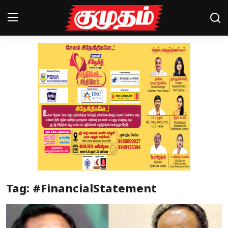
Home
Magazines
Games
Cinema
Videos
Health
Tag: #FinancialStatement
Sports
Special Story