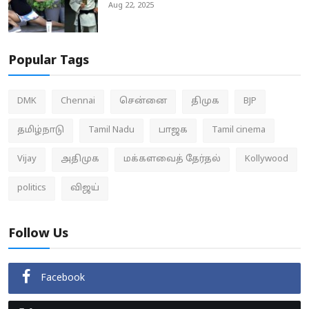
Aug 22, 2025
Popular Tags
DMK
Chennai
சென்னை
திமுக
BJP
தமிழ்நாடு
Tamil Nadu
பாஜக
Tamil cinema
Vijay
அதிமுக
மக்களவைத் தேர்தல்
Kollywood
politics
விஜய்
Follow Us
Facebook