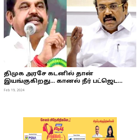
Business
Crime
Tamilnadu
National
World
திமுக அரசே கடனில் தான்
Astrology
இயங்குகிறது... கானல் நீர் பட்ஜெட...
Feb 19, 2024
Spirituality
Weather
Politics