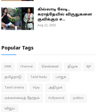
கில்லாடி லேடி..
கராத்தேயில் விருதுகளை
குவிக்கும் ச...
Aug 22, 2025
Popular Tags
DMK
Chennai
சென்னை
திமுக
BJP
தமிழ்நாடு
Tamil Nadu
பாஜக
Tamil cinema
Vijay
அதிமுக
மக்களவைத் தேர்தல்
Kollywood
politics
விஜய்