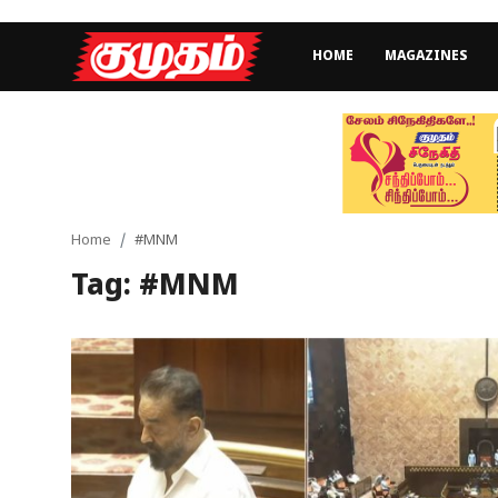
HOME
MAGAZINES
Home
Magazines
Games
Home
#MNM
Tag: #MNM
Cinema
Videos
Health
Sports
Special Story