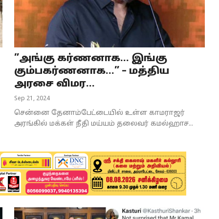
”அங்கு கர்ணனாக… இங்கு
கும்பகர்ணனாக…” – மத்திய
அரசை விமர...
Sep 21, 2024
சென்னை தேனாம்பேட்டையில் உள்ள காமராஜர்
அரங்கில் மக்கள் நீதி மய்யம் தலைவர் கமல்ஹாச...