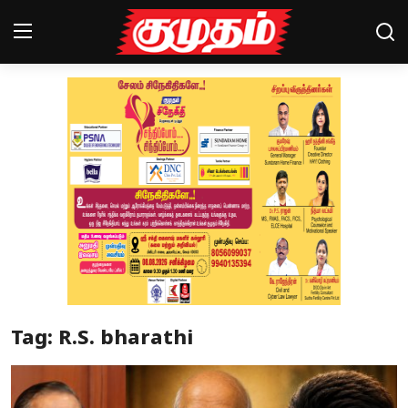
Home
Magazines
Games
Cinema
Videos
Health
Tag: R.S. bharathi
Sports
Special Story