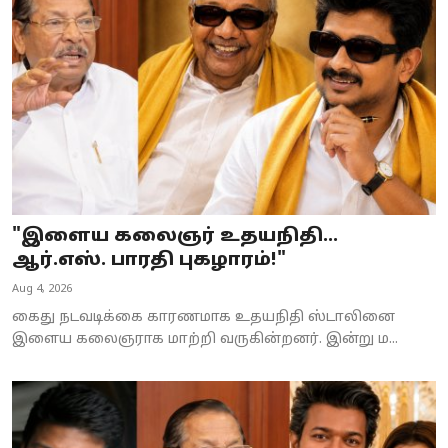
Business
Crime
Tamilnadu
National
World
"இளைய கலைஞர் உதயநிதி...
Astrology
ஆர்.எஸ். பாரதி புகழாரம்!"
Aug 4, 2026
Spirituality
கைது நடவடிக்கை காரணமாக உதயநிதி ஸ்டாலினை
Weather
இளைய கலைஞராக மாற்றி வருகின்றனர். இன்று ம...
Politics