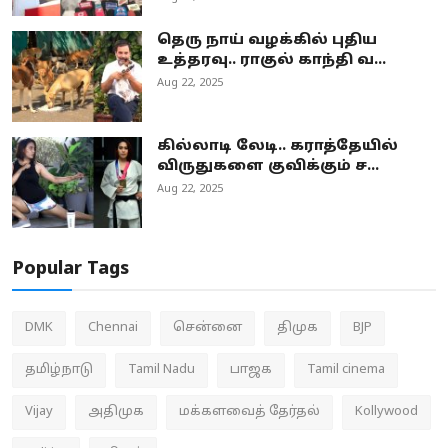
தெரு நாய் வழக்கில் புதிய
உத்தரவு.. ராகுல் காந்தி வ...
Aug 22, 2025
கில்லாடி லேடி.. கராத்தேயில்
விருதுகளை குவிக்கும் ச...
Aug 22, 2025
Popular Tags
DMK
Chennai
சென்னை
திமுக
BJP
தமிழ்நாடு
Tamil Nadu
பாஜக
Tamil cinema
Vijay
அதிமுக
மக்களவைத் தேர்தல்
Kollywood