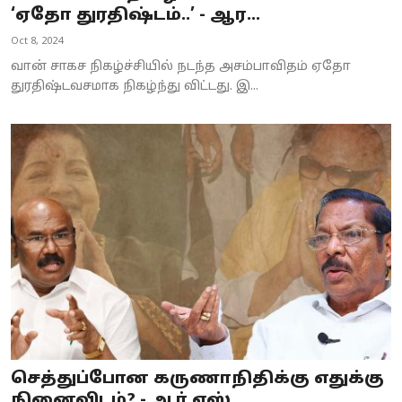
‘ஏதோ துரதிஷ்டம்..’ - ஆர...
Oct 8, 2024
வான் சாகச நிகழ்ச்சியில் நடந்த அசம்பாவிதம் ஏதோ
துரதிஷ்டவசமாக நிகழ்ந்து விட்டது. இ...
செத்துப்போன கருணாநிதிக்கு எதுக்கு
நினைவிடம்? - ஆர்.எஸ்....