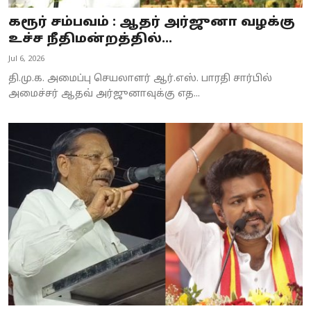
கரூர் சம்பவம் : ஆதர் அர்ஜுனா வழக்கு
உச்ச நீதிமன்றத்தில்...
Jul 6, 2026
தி.மு.க. அமைப்பு செயலாளர் ஆர்.எஸ். பாரதி சார்பில்
அமைச்சர் ஆதவ் அர்ஜுனாவுக்கு எத...