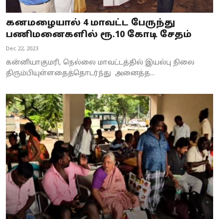
கனமழையால் 4 மாவட்ட பேருந்து
பணிமனைகளில் ரூ.10 கோடி சேதம்
Dec 22, 2023
கன்னியாகுமரி, நெல்லை மாவட்டத்தில் இயல்பு நிலை
திரும்பியுள்ளதைத்தொடர்ந்து அனைத்த...