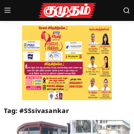
Home
Magazines
Games
Cinema
Videos
Health
Tag: #SSsivasankar
Sports
Special Story