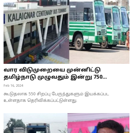
Business
Crime
Tamilnadu
National
World
வார விடுமுறையை முன்னிட்டு
Astrology
தமிழ்நாடு முழுவதும் இன்று 750...
Feb 16, 2024
Spirituality
கூடுதலாக 550 சிறப்பு பேருந்துகளும் இயக்கப்பட
Weather
உள்ளதாக தெரிவிக்கப்பட்டுள்ளது.
Politics