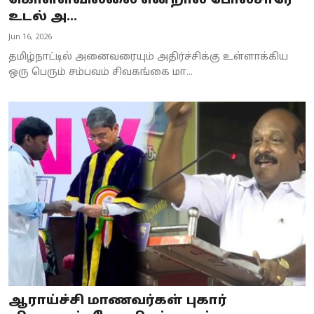
கொள்ளவில்லை என்றால் போலீசாரே
உடல் அ...
Business
Jun 16, 2026
Crime
தமிழ்நாட்டில் அனைவரையும் அதிர்ச்சிக்கு உள்ளாக்கிய
ஒரு பெரும் சம்பவம் சிவகங்கை மா...
Tamilnadu
National
World
Astrology
Spirituality
Weather
Politics
ஆராய்ச்சி மாணவர்கள் புகார்