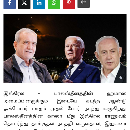
Business
Crime
Tamilnadu
National
World
Astrology
Spirituality
இஸ்ரேல் – பாலஸ்தீனத்தின் ஹமாஸ்
Weather
அமைப்பினருக்கும் இடையே கடந்த ஆண்டு
அக்டோபர் மாதம் முதல் போர் நடந்து வருகிறது.
Politics
பாலஸ்தீனத்தின் காஸா மீது இஸ்ரேல் ராணுவம்
தொடர்ந்து தாக்குதல் நடத்தி வருவதால், இதுவரை