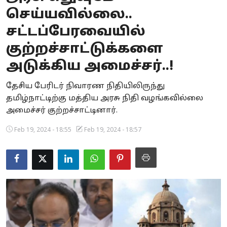
செய்யவில்லை..
Business
சட்டப்பேரவையில்
Crime
குற்றச்சாட்டுக்களை
Tamilnadu
அடுக்கிய அமைச்சர்..!
National
தேசிய பேரிடர் நிவாரண நிதியிலிருந்து
தமிழ்நாட்டிற்கு மத்திய அரசு நிதி வழங்கவில்லை
World
அமைச்சர் குற்றச்சாட்டினார்.
Astrology
Feb 19, 2024 - 18:55
Feb 19, 2024 - 18:57
Spirituality
Weather
Politics