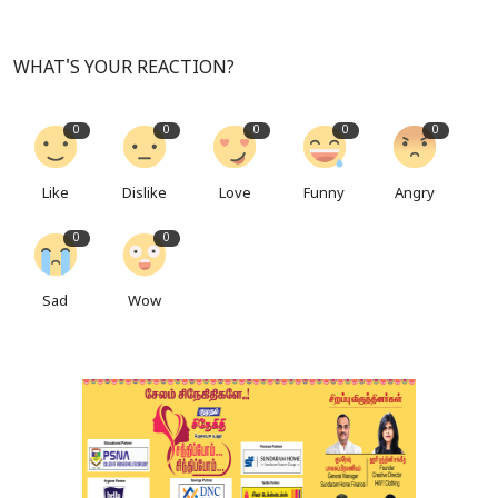
WHAT'S YOUR REACTION?
0
0
0
0
0
Like
Dislike
Love
Funny
Angry
0
0
Sad
Wow