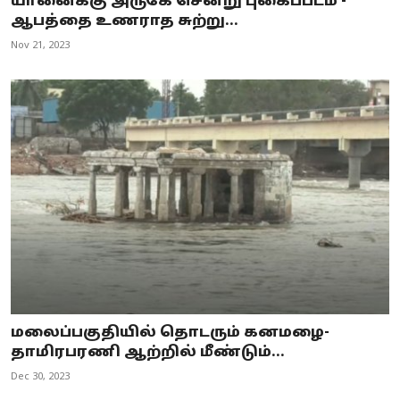
யானைக்கு அருகே சென்று புகைப்படம் -
ஆபத்தை உணராத சுற்று...
Nov 21, 2023
மலைப்பகுதியில் தொடரும் கனமழை-
தாமிரபரணி ஆற்றில் மீண்டும்...
Dec 30, 2023