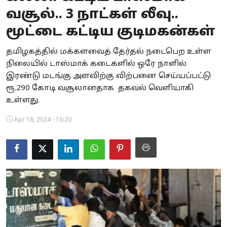
வசூல்.. 3 நாட்கள் லீவு..
Business
மூட்டை கட்டிய குடிமகன்கள்
Crime
தமிழகத்தில் மக்களவைத் தேர்தல் நடைபெற உள்ள
Tamilnadu
நிலையில் டாஸ்மாக் கடைகளில் ஒரே நாளில்
இரண்டு மடங்கு அளவிற்கு விற்பனை செய்யப்பட்டு
National
ரூ.290 கோடி வசூலானதாக தகவல் வெளியாகி
உள்ளது.
World
Apr 18, 2024 - 16:20
Astrology
Spirituality
Weather
Politics