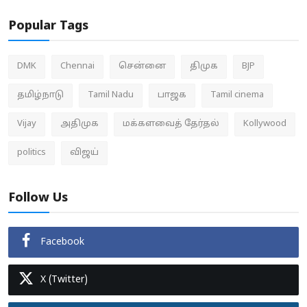
Popular Tags
DMK
Chennai
சென்னை
திமுக
BJP
தமிழ்நாடு
Tamil Nadu
பாஜக
Tamil cinema
Vijay
அதிமுக
மக்களவைத் தேர்தல்
Kollywood
politics
விஜய்
Follow Us
Facebook
X (Twitter)