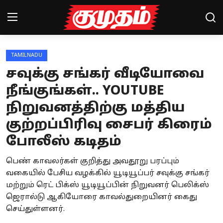
TAMILNADU
Home
சவுக்கு சங்கர் வீடியோவை
Magazines
நீங்குங்கள்.. YOUTUBE
நிறுவனத்திற்கு மத்திய
Games
குற்றப்பிரிவு சைபர் கிரைம்
Cinema
போலீஸ் கடிதம்
Videos
பெண் காவலர்கள் குறித்து அவதூறு பரப்பும்
Health
வகையில் பேசிய வழக்கில் யூடியூப்பர் சவுக்கு சங்கர்
மற்றும் ரெட் பிக்ஸ் யூடியூப்பின் நிறுவனர் பெலிக்ஸ்
Sports
ஜெரால்டு ஆகியோரை காவல்துறையினர் கைது
செய்துள்ளனர்.
Special Story