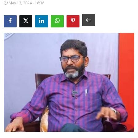
May 13, 2024 - 16:36
Business
Crime
Tamilnadu
National
World
Astrology
Spirituality
Weather
Politics