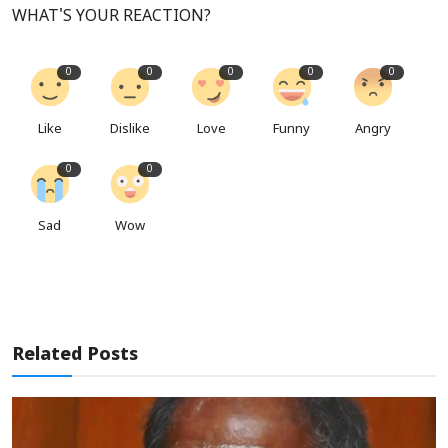
WHAT'S YOUR REACTION?
0
0
0
0
0
Like
Dislike
Love
Funny
Angry
0
0
Sad
Wow
Related Posts