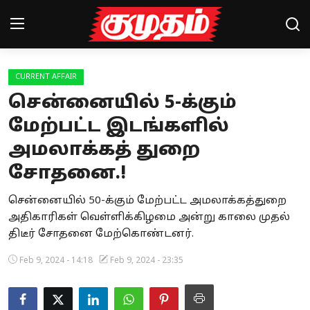
CURRENT AFFAIR
Home
சென்னையில் 5-க்கும்
Magazines
மேற்பட்ட இடங்களில்
அமலாக்கத் துறை
Games
சோதனை.!
Cinema
சென்னையில் 50-க்கும் மேற்பட்ட அமலாக்கத்துறை
Videos
அதிகாரிகள் வெள்ளிக்கிழமை அன்று காலை முதல்
திடீர் சோதனை மேற்கொண்டனர்.
Health
Feb 9, 2024 - 14:18
Feb 9, 2024 - 23:35
Sports
Special Story