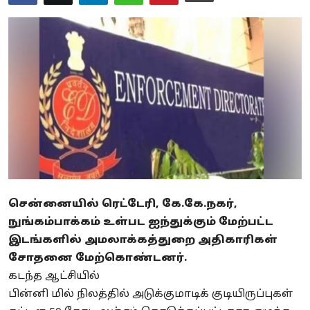
Business
Crime
Tamilnadu
National
World
Astrology
Spirituality
சென்னையில் ரெட்டேரி, கே.கே.நகர்,
நுங்கம்பாக்கம் உள்பட ஐந்துக்கும் மேற்பட்ட
Weather
இடங்களில் அமலாக்கத்துறை அதிகாரிகள்
சோதனை மேற்கொண்டனர்.
Politics
கடந்த ஆட்சியில்
பின்னி
மில்
நிலத்தில்
அடுக்குமாடிக்
குடியிருப்புகள்