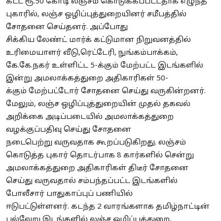
கட்ட ரூ.50 கோடி லஞ்சம் கொடுக்கப்பட்டதாக எழுந்த
புகாரில், லஞ்ச ஒழிப்புத்துறையினர் சமீபத்தில்
சோதனை செய்தனர். அப்போது
சிக்கிய
லேண்ட்
மார்க் கட்டுமான நிறுவனத்தில்
உரிமையாளர் வீடு,ரெட்டேரி, நுங்கம்பாக்கம்,
கே.கே.நகர் உள்ளிட்ட 5-
க்கும்
மேற்பட்ட இடங்களில்
இன்று அமலாக்கத்துறை அதிகாரிகள் 50-
க்கும்
மேற்பட்டோர் சோதனை செய்து வருகின்றனர்.
மேலும், லஞ்ச ஒழிப்புத்துறையின் முதல் தகவல்
அறிக்கை அடிப்படையில் அமலாக்கத்துறை
வழக்குப்பதிவு செய்து சோதனை
நடைபெற்று
வருவதாக
கூறப்படுகிறது. லஞ்சம்
கொடுத்த புகார் தொடர்பாக 8
கார்களில்
சென்று
அமலாக்கத்துறை அதிகாரிகள் திடீர் சோதனை
செய்து வருவதால்
சம்பந்தப்பட்ட
இடங்களில்
போலீசார்
பாதுகாப்புப்
பணியில்
ஈடுபட்டுள்ளனர். கடந்த 2
வாரங்களாக
தமிழ்நாட்டின்
பல்வேறு இடங்களில் லஞ்ச ஒழிப்புத்துறை,