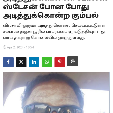
ஸ்டேசன் போன போது
Business
அடித்துக்கொன்ற கும்பல்
Crime
விவசாயி ஒருவர் அடித்து கொலை செய்யப்பட்டுள்ள
Tamilnadu
சம்பவம் தஞ்சாவூரில் பரபரப்பை ஏற்படுத்தியுள்ளது.
வாய் தகராறு கொலையில் முடிந்துள்ளது.
National
Apr 2, 2024 - 19:54
World
Astrology
Spirituality
Weather
Politics