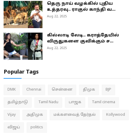
தெரு நாய் வழக்கில் புதிய
உத்தரவு.. ராகுல் காந்தி வ...
Aug 22, 2025
கில்லாடி லேடி.. கராத்தேயில்
விருதுகளை குவிக்கும் ச...
Aug 22, 2025
Popular Tags
DMK
Chennai
சென்னை
திமுக
BJP
தமிழ்நாடு
Tamil Nadu
பாஜக
Tamil cinema
Vijay
அதிமுக
மக்களவைத் தேர்தல்
Kollywood
விஜய்
politics