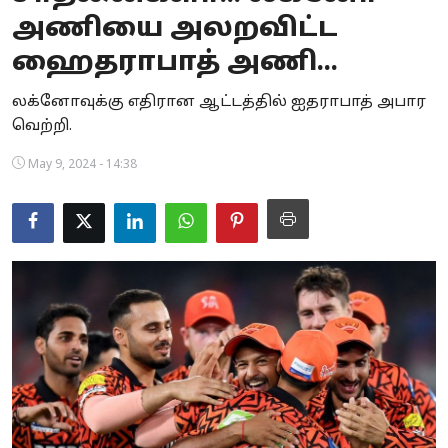
அணியை அலறவிட்ட
Business
ஹைதராபாத் அணி...
Crime
லக்னோவுக்கு எதிரான ஆட்டத்தில் ஐதராபாத் அபார
Tamilnadu
வெற்றி.
National
May 9, 2024 - 14:38
World
Astrology
Spirituality
Weather
Politics