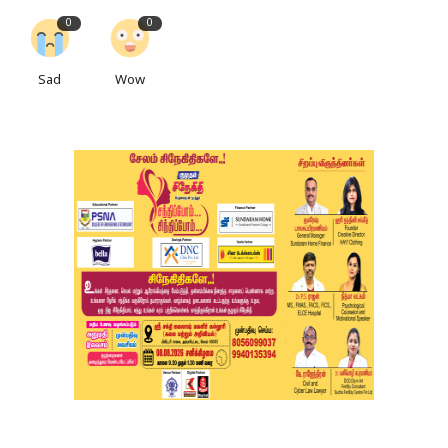
0
0
Sad
Wow