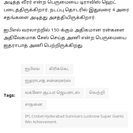
அடித்த வீரர் என்ற பெருமையை டிராவிஸ் ஹெட்
படைத்திருக்கிறார். நடப்பு தொடரில் இதுவரை 4 அரை
சதங்களை அடித்து அசத்தியிருக்கிறார்.
ஐபிஎல் வரலாற்றில் 150-க்கும் அதிகமான ரன்களை
அதிவேகமாக சேஸ் செய்த அணி என்ற பெருமையை
ஐதராபாத் அணி பெற்றிருக்கிறது.
ஐபிஎல்
கிரிக்கெட்
ஐதராபாத் சன்ரைசர்ஸ்
லக்னோ சூப்பர் ஜெயன்ட்ஸ்
வெற்றி
Tags:
சாதனை
IPL Cricket Hyderabad Sunrisers Lucknow Super Giants
Win Achievement.