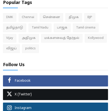
Popular Tags
DMK
Chennai
சென்னை
திமுக
BJP
தமிழ்நாடு
Tamil Nadu
பாஜக
Tamil cinema
Vijay
அதிமுக
மக்களவைத் தேர்தல்
Kollywood
விஜய்
politics
Follow Us
Facebook
X (Twitter)
Instagram